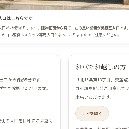
入口はこちらです
入口が2か所ありますが、
建物正面から見て、左の黒い壁側が美容室入口
です
右の白い壁側はスタッフ専用入口となっておりますのでご注意ください。
お車でお越しの方
出口から徒歩5分です。
「北15条東13丁目」交差
ップでご確認いただけます。
駐車場を6台分ご用意して
来店いただけます。
ナビを開く
壁側の入口を目印にご来店く